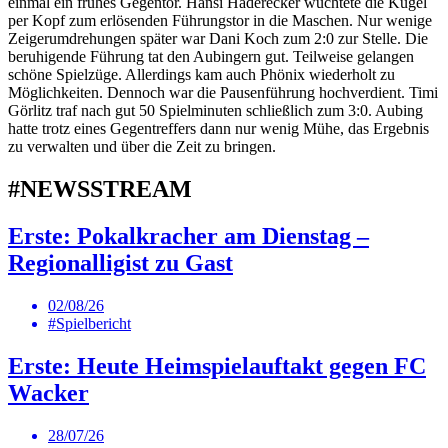
einmal ein frühes Gegentor. Hansi Haderecker wuchtete die Kugel
per Kopf zum erlösenden Führungstor in die Maschen. Nur wenige
Zeigerumdrehungen später war Dani Koch zum 2:0 zur Stelle. Die
beruhigende Führung tat den Aubingern gut. Teilweise gelangen
schöne Spielzüge. Allerdings kam auch Phönix wiederholt zu
Möglichkeiten. Dennoch war die Pausenführung hochverdient. Timi
Görlitz traf nach gut 50 Spielminuten schließlich zum 3:0. Aubing
hatte trotz eines Gegentreffers dann nur wenig Mühe, das Ergebnis
zu verwalten und über die Zeit zu bringen.
#NEWSSTREAM
Erste: Pokalkracher am Dienstag –
Regionalligist zu Gast
02/08/26
#Spielbericht
Erste: Heute Heimspielauftakt gegen FC
Wacker
28/07/26