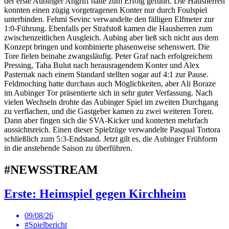
der erste Aubinger Angriff hatte zum Erfolg geführt. Die Hausherren
konnten einen zügig vorgetragenen Konter nur durch Foulspiel
unterbinden. Fehmi Sevinc verwandelte den fälligen Elfmeter zur
1:0-Führung. Ebenfalls per Strafstoß kamen die Hausherren zum
zwischenzeitlichen Ausgleich. Aubing aber ließ sich nicht aus dem
Konzept bringen und kombinierte phasenweise sehenswert. Die
Tore fielen beinahe zwangsläufig. Peter Graf nach erfolgreichem
Pressing, Taha Bulut nach herausragendem Konter und Alex
Pasternak nach einem Standard stellten sogar auf 4:1 zur Pause.
Feldmoching hatte durchaus auch Möglichkeiten, aber Ali Boraze
im Aubinger Tor präsentierte sich in sehr guter Verfassung. Nach
vielen Wechseln drohte das Aubinger Spiel im zweiten Durchgang
zu verflachen, und die Gastgeber kamen zu zwei weiteren Toren.
Dann aber fingen sich die SVA-Kicker und konterten mehrfach
aussichtsreich. Einen dieser Spielzüge verwandelte Pasqual Tortora
schließlich zum 5:3-Endstand. Jetzt gilt es, die Aubinger Frühform
in die anstehende Saison zu überführen.
#NEWSSTREAM
Erste: Heimspiel gegen Kirchheim
09/08/26
#Spielbericht